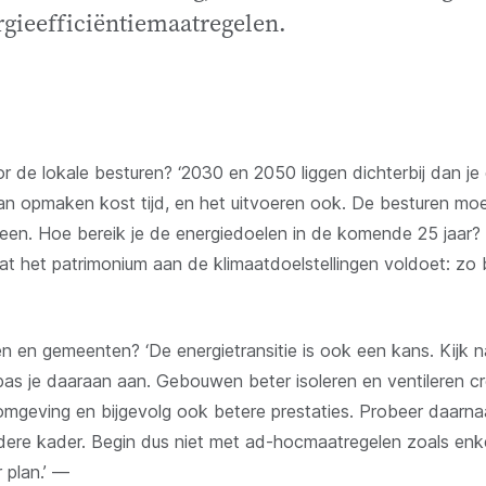
rgieefficiëntiemaatregelen.
or de lokale besturen? ‘2030 en 2050 liggen dichterbij dan je
lan opmaken kost tijd, en het uitvoeren ook. De besturen m
 heen. Hoe bereik je de energiedoelen in de komende 25 jaar? 
dat het patrimonium aan de klimaatdoelstellingen voldoet: zo 
en en gemeenten? ‘De energietransitie is ook een kans. Kijk
as je daaraan aan. Gebouwen beter isoleren en ventileren cr
mgeving en bijgevolg ook betere prestaties. Probeer daarnaa
edere kader. Begin dus niet met ad-hocmaatregelen zoals enk
r plan.’ —