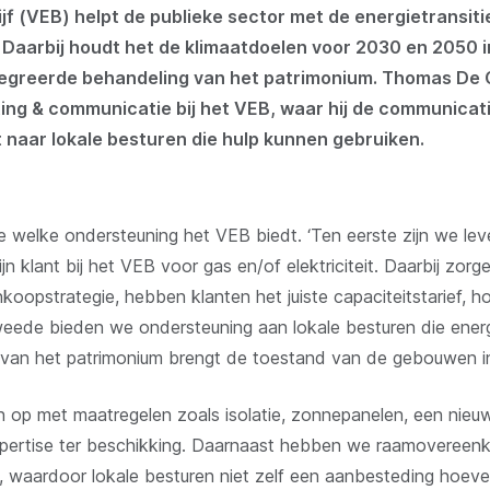
jf (VEB) helpt de publieke sector met de energietransit
. Daarbij houdt het de klimaatdoelen voor 2030 en 2050 
egreerde behandeling van het patrimonium. Thomas De C
ng & communicatie bij het VEB, waar hij de communicati
 naar lokale besturen die hulp kunnen gebruiken.
e welke ondersteuning het VEB biedt. ‘Ten eerste zijn we lever
zijn klant bij het VEB voor gas en/of elektriciteit. Daarbij z
nkoopstrategie, hebben klanten het juiste capaciteitstarief, 
ede bieden we ondersteuning aan lokale besturen die energi
it van het patrimonium brengt de toestand van de gebouwen in
op met maatregelen zoals isolatie, zonnepanelen, een nieu
expertise ter beschikking. Daarnaast hebben we raamoveree
rs, waardoor lokale besturen niet zelf een aanbesteding hoe