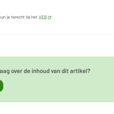
n je terecht bij het
VEB
(opent
nieuw
venster)
aag over de inhoud van dit artikel?