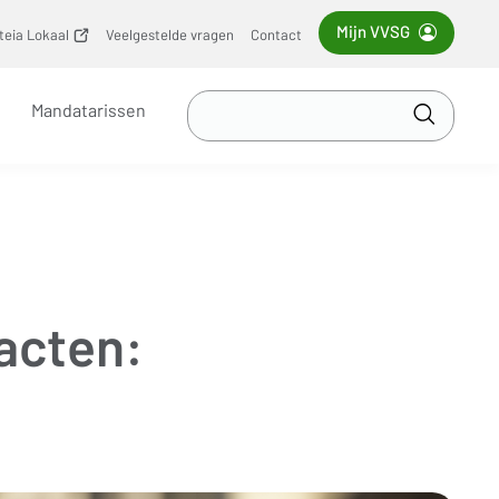
Mijn VVSG
iteia Lokaal
(opent
Veelgestelde vragen
Contact
nieuw
venster)
Zoek
Mandatarissen
in
Toepass
VVSG
acten: