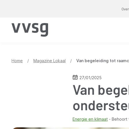
Overslaan
Over
en
naar
de
inhoud
gaan
Home
/
Magazine Lokaal
/
Van begeleiding tot raam
27/01/2025
Van bege
onderste
Energie en klimaat
Behoort 