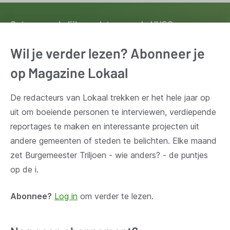
Ontvang wekelijks updates van de VVSG
Blijf op de hoogte van het belangrijkste nieuws voor en
Wil je verder lezen? Abonneer je
door lokale besturen. Schrijf je in voor onze
op Magazine Lokaal
nieuwsbrief.
De redacteurs van Lokaal trekken er het hele jaar op
Inschrijven
uit om boeiende personen te interviewen, verdiepende
reportages te maken en interessante projecten uit
andere gemeenten of steden te belichten. Elke maand
zet Burgemeester Triljoen - wie anders? - de puntjes
op de i.
Huis Madou
Bischoffsheimlaan 1-8,
Abonnee?
Log in
om verder te lezen.
1000 Brussel