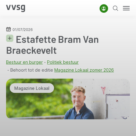
Overslaan
Account
Zoeken
Men
en
naar
de
01/07/2026
Estafette Bram Van
inhoud
gaan
Braeckevelt
Bestuur en burger
Politiek bestuur
Behoort tot de editie
Magazine Lokaal zomer 2026
Magazine Lokaal