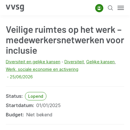
Overslaan
Account
Zoeken
Men
en
naar
Veilige ruimtes op het werk –
de
inhoud
medewerkersnetwerken voor
gaan
inclusie
Diversiteit en gelijke kansen
Diversiteit
Gelijke kansen
Werk, sociale economie en activering
25/06/2026
Status
Lopend
Startdatum
01/01/2025
Budget
Niet bekend