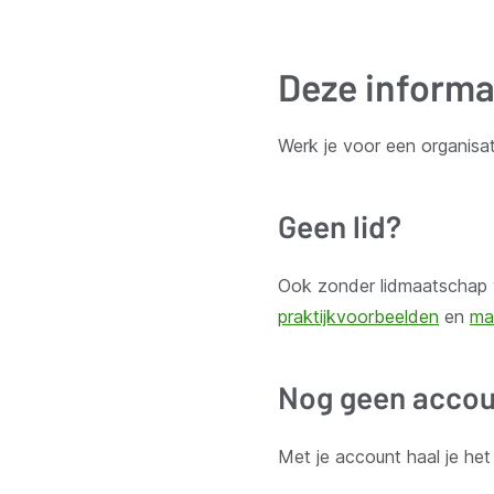
Deze informa
Ontvang wekelijks updates van de VVSG
Werk je voor een organisat
Blijf op de hoogte van het belangrijkste nieuws voor en 
Geen lid?
Inschrijven
Ook zonder lidmaatschap v
praktijkvoorbeelden
en
ma
Nog geen accou
Thema's
Met je account haal je he
Bestuur en