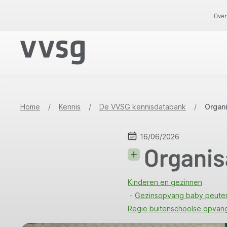
Overslaan
Over
en
naar
de
inhoud
gaan
Home
/
Kennis
/
De VVSG kennisdatabank
/
Organ
16/06/2026
Organis
Kinderen en gezinnen
Gezinsopvang baby peute
Regie buitenschoolse opvang 