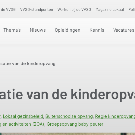
 de VVSG
VVSG-standpunten
Werken bij de VVSG
Magazine Lokaal
Pol
Thema's
Nieuws
Opleidingen
Kennis
Vacatures
isatie van de kinderopvang
atie van de kinderop
r
Lokaal gezinsbeleid
Buitenschoolse opvang
Regie kinderopvan
en activiteiten (BOA)
Groepsopvang baby peuter