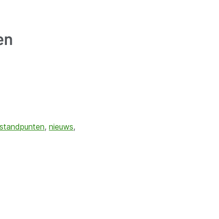
en
standpunten
,
nieuws
,
VVSG
VVSG-standpunten