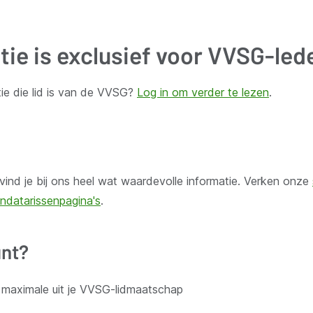
tie is exclusief voor VVSG-led
ie die lid is van de VVSG?
Log in om verder te lezen
.
door lokale besturen. Schrijf je in voor onze nieuwsbrief.
ind je bij ons heel wat waardevolle informatie. Verken onze
ndatarissenpagina's
.
nt?
Aanbod voor leden
t maximale uit je VVSG-lidmaatschap
 organisatie
Kennisgroepen