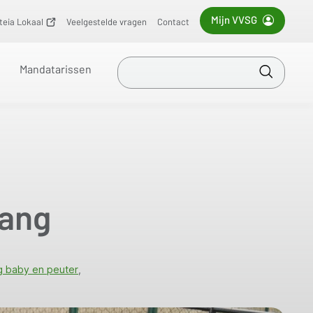
Mijn VVSG
iteia Lokaal
(opent
Veelgestelde vragen
Contact
nieuw
venster)
Zoek
Mandatarissen
in
Toepass
VVSG
vang
g baby en peuter