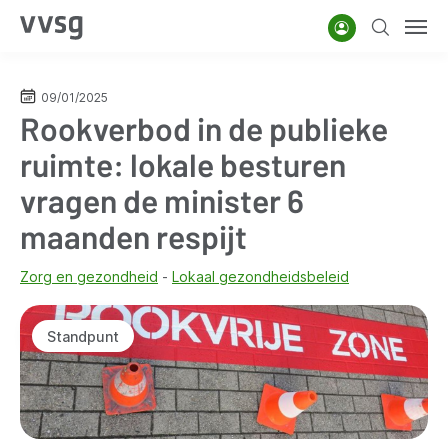
Overslaan
Account
Zoeken
Men
en
naar
de
09/01/2025
Rookverbod in de publieke
inhoud
gaan
ruimte: lokale besturen
vragen de minister 6
maanden respijt
Zorg en gezondheid
Lokaal gezondheidsbeleid
Standpunt