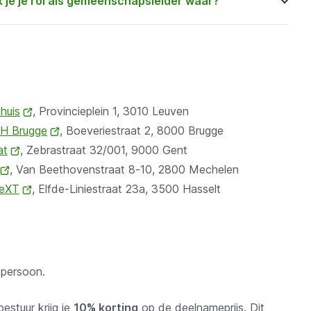
 je je rol als gemeenschapsleider waar?
huis
(opent
, Provincieplein 1, 3010 Leuven
NH Brugge
nieuw
(opent
, Boeveriestraat 2, 8000 Brugge
at
(opent
, Zebrastraat 32/001, 9000 Gent
venster)
nieuw
(opent
,
Van Beethovenstraat 8-10, 2800
nieuw
venster)
Mechelen
eXT
nieuw
venster)
(opent
, Elfde-Liniestraat 23a, 3500 Hasselt
venster)
nieuw
venster)
 persoon.
estuur krijg je
10% korting
op de deelnameprijs. Dit