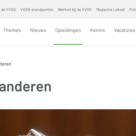
 de VVSG
VVSG-standpunten
Werken bij de VVSG
Magazine Lokaal
Pol
Thema's
Nieuws
Opleidingen
Kennis
Vacatures
deren
aanderen