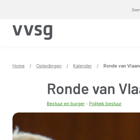
Overslaan
Over
en
naar
de
inhoud
gaan
Home
/
Opleidingen
/
Kalender
/
Ronde van Vlaan
Ronde van Vl
Bestuur en burger
Politiek bestuur