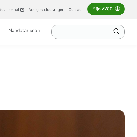
Mijn VVSG
iteia Lokaal
(opent
Veelgestelde vragen
Contact
nieuw
venster)
Zoek
Mandatarissen
in
Toepass
VVSG