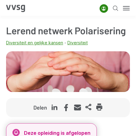
Overslaan
Account
Zoeken
Men
en
naar
Lerend netwerk Polarisering
de
inhoud
Diversiteit en gelijke kansen
Diversiteit
gaan
Delen
Deze opleiding is afgelopen