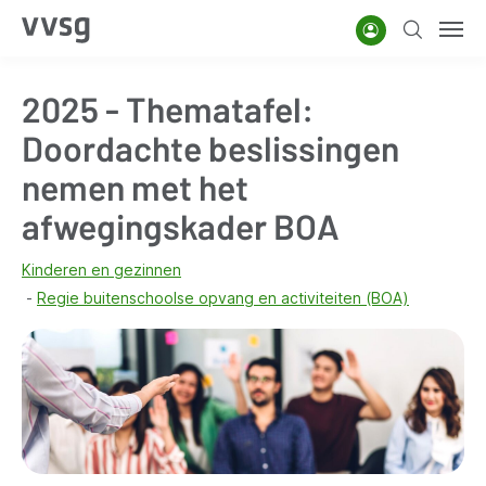
Overslaan
Account
Zoeken
Men
en
naar
2025 - Thematafel:
de
inhoud
Doordachte beslissingen
gaan
nemen met het
afwegingskader BOA
Kinderen en gezinnen
Regie buitenschoolse opvang en activiteiten (BOA)