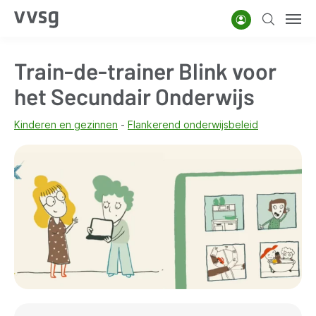
Overslaan
Account
Zoeken
Men
en
naar
Train-de-trainer Blink voor
de
inhoud
het Secundair Onderwijs
gaan
Kinderen en gezinnen
Flankerend onderwijsbeleid