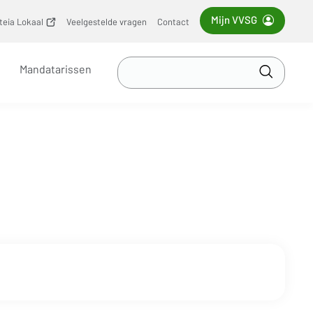
Mijn VVSG
iteia Lokaal
(opent
Veelgestelde vragen
Contact
nieuw
venster)
Zoek
Mandatarissen
in
Toepass
VVSG