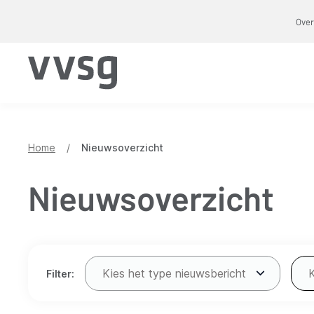
Overslaan
Over
en
naar
de
inhoud
gaan
Home
/
Nieuwsoverzicht
Nieuwsoverzicht
Verfijn
Kies het type nieuwsbericht
Filter:
resultaten