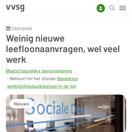
Overslaan
Account
Zoeken
Men
en
naar
de
23/01/2026
Weinig nieuwe
inhoud
gaan
leefloonaanvragen, wel veel
werk
Maatschappelijke dienstverlening
Behoort tot het dossier
Beperking
werkloosheidsuitkeringen in de tijd
Nieuws