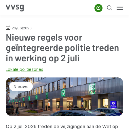
Overslaan
Account
Zoeken
Men
en
naar
de
23/06/2026
Nieuwe regels voor
inhoud
gaan
geïntegreerde politie treden
in werking op 2 juli
Lokale politiezones
Nieuws
Op 2 juli 2026 treden de wijzigingen aan de Wet op