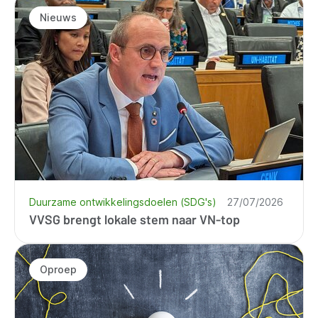
Nieuws
Duurzame ontwikkelingsdoelen (SDG's)
27/07/2026
VVSG brengt lokale stem naar VN-top
Oproep