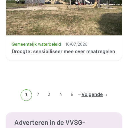
Gemeentelijk waterbeleid
16/07/2026
Droogte: sensibiliseer mee over maatregelen
…
Ga
2
Ga
3
Ga
4
Ga
5
Volgende
Huidige
1
naar
naar
naar
naar
pagina
pagina
pagina
pagina
pagina
2
3
4
5
Adverteren in de VVSG-