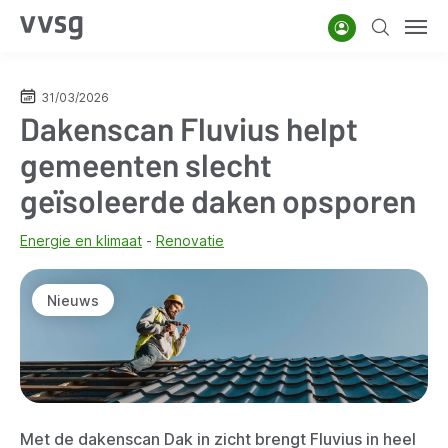
Overslaan
Account
Zoeken
Men
en
naar
de
31/03/2026
Dakenscan Fluvius helpt
inhoud
gaan
gemeenten slecht
geïsoleerde daken opsporen
Energie en klimaat
Renovatie
Nieuws
Met de dakenscan Dak in zicht brengt Fluvius in heel