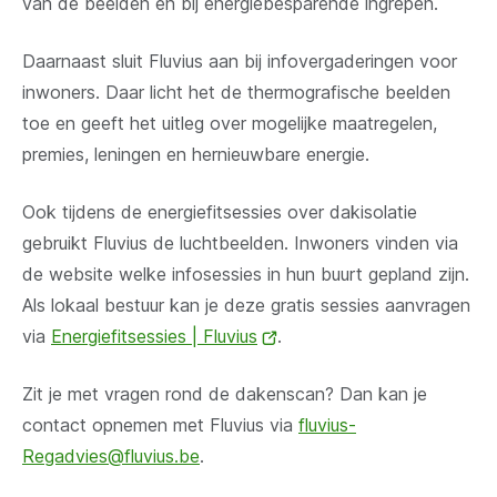
van de beelden en bij energiebesparende ingrepen.
Daarnaast sluit Fluvius aan bij infovergaderingen voor
inwoners. Daar licht het de thermografische beelden
toe en geeft het uitleg over mogelijke maatregelen,
premies, leningen en hernieuwbare energie.
Ook tijdens de energiefitsessies over dakisolatie
gebruikt Fluvius de luchtbeelden. Inwoners vinden via
de website welke infosessies in hun buurt gepland zijn.
Als lokaal bestuur kan je deze gratis sessies aanvragen
via
Energiefitsessies | Fluvius
(opent
.
nieuw
Zit je met vragen rond de dakenscan? Dan kan je
venster)
contact opnemen met Fluvius via
fluvius-
Regadvies@fluvius.be
.