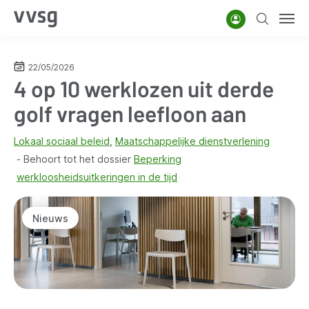
Overslaan
Account
Zoeken
Men
en
naar
de
22/05/2026
4 op 10 werklozen uit derde
inhoud
gaan
golf vragen leefloon aan
Lokaal sociaal beleid
Maatschappelijke dienstverlening
Behoort tot het dossier
Beperking
werkloosheidsuitkeringen in de tijd
Nieuws