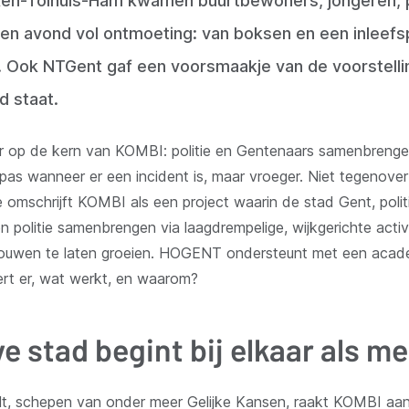
eken-Tolhuis-Ham kwamen buurtbewoners, jongeren, po
en avond vol ontmoeting: van boksen en een inleefsp
n. Ook NTGent gaf een voorsmaakje van de voorstellin
d staat.
 op de kern van KOMBI: politie en Gentenaars samenbrengen
s wanneer er een incident is, maar vroeger. Niet tegenover 
e omschrijft KOMBI als een project waarin de stad Gent, pol
 politie samenbrengen via laagdrempelige, wijkgerichte activi
trouwen te laten groeien. HOGENT ondersteunt met een acade
rt er, wat werkt, en waarom?
ve stad begint bij elkaar als me
t, schepen van onder meer Gelijke Kansen, raakt KOMBI aa