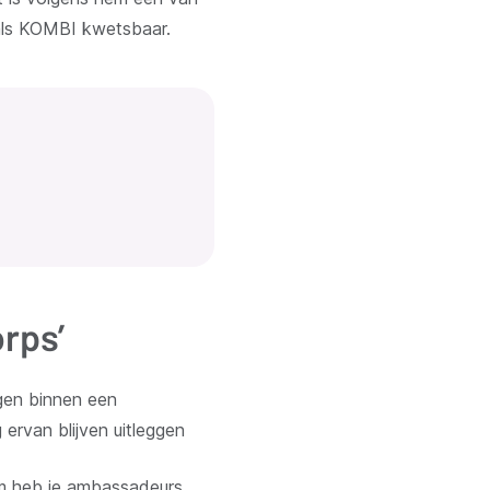
 als KOMBI kwetsbaar.
rps’
agen binnen een
 ervan blijven uitleggen
rom heb je ambassadeurs