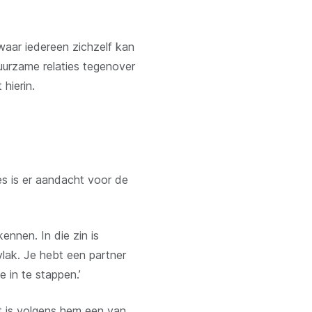
aar iedereen zichzelf kan
uurzame relaties tegenover
hierin.
es is er aandacht voor de
ennen. In die zin is
lak. Je hebt een partner
e in te stappen.’
t is volgens hem een van