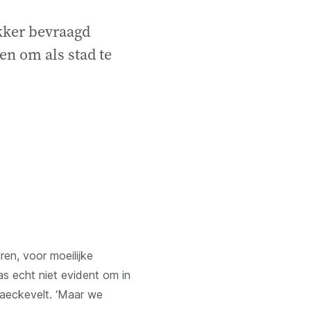
ukker bevraagd
en om als stad te
en, voor moeilijke
s echt niet evident om in
raeckevelt. ‘Maar we