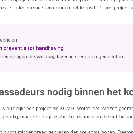
s: zonder interne steun binnen het korps blijft een project
echelen
an preventie tot handhaving
igheidsvragen die vandaag leven in steden en gemeenten.
assadeurs nodig binnen het ko
 is duidelijk: een project als KOMBI wordt niet vanzelf gedr
ging nodig, maar ook organisatie, tijd en mensen die het belang
 project wordt minder breed gedragen dan we soms hopen. Daa