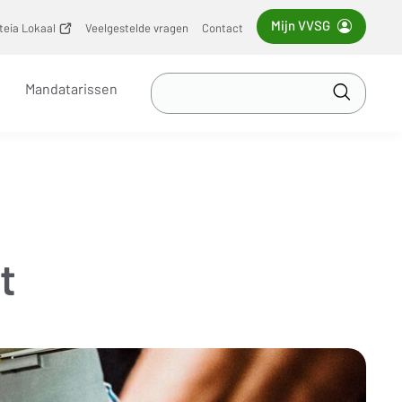
Mijn VVSG
iteia Lokaal
(opent
Veelgestelde vragen
Contact
nieuw
venster)
Zoek
Mandatarissen
in
Toepass
VVSG
t