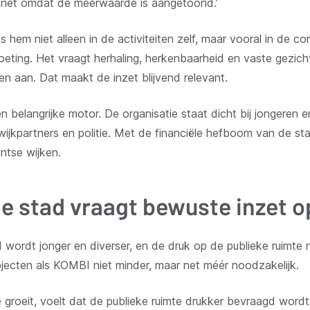
 net omdat de meerwaarde is aangetoond.’
hem niet alleen in de activiteiten zelf, maar vooral in de co
oeting. Het vraagt herhaling, herkenbaarheid en vaste gezic
en aan. Dat maakt de inzet blijvend relevant.
en belangrijke motor. De organisatie staat dicht bij jongeren
ijkpartners en politie. Met de financiële hefboom van de st
entse wijken.
e stad vraagt bewuste inzet op
ad wordt jonger en diverser, en de druk op de publieke ruimte
jecten als KOMBI niet minder, maar net méér noodzakelijk.
 groeit, voelt dat de publieke ruimte drukker bevraagd wordt