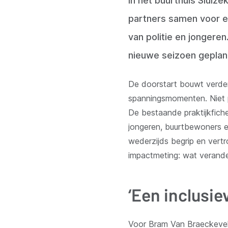
In het buurthuis Sluiz
partners samen voor e
van politie en jongere
nieuwe seizoen geplan
De doorstart bouwt verder
spanningsmomenten. Niet pa
De bestaande praktijkfich
jongeren, buurtbewoners en
wederzijds begrip en ver
impactmeting: wat verande
‘Een inclusie
Voor Bram Van Braeckevel