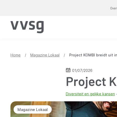
Overslaan
Over
en
naar
de
inhoud
gaan
Home
/
Magazine Lokaal
/
Project KOMBI breidt uit i
01/07/2026
Project K
Diversiteit en gelijke kansen
Magazine Lokaal