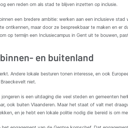
nog een reden om als stad te blijven inzetten op inclusie.
nnen een bredere ambitie: werken aan een inclusieve stad w
n te ontkennen, maar door ze bespreekbaar te maken en er d
om op termijn een Inclusiecampus in Gent uit te bouwen, past 
 binnen- en buitenland
erkt. Andere lokale besturen tonen interesse, en ook Europe
Braeckevelt niet.
en jongeren is een uitdaging die veel steden en gemeenten herk
, ook buiten Vlaanderen. Maar het staat of valt met draagv
rekken, en je hebt een lokale politie nodig die bereid is om me
et op het engagement van de Gentse korpschef. Dat engagemen