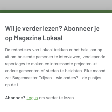
Ontvang wekelijks updates van de VVSG
Wil je verder lezen? Abonneer je
Blijf op de hoogte van het belangrijkste nieuws voor en
op Magazine Lokaal
door lokale besturen. Schrijf je in voor onze
nieuwsbrief.
De redacteurs van Lokaal trekken er het hele jaar op
uit om boeiende personen te interviewen, verdiepende
Inschrijven
reportages te maken en interessante projecten uit
andere gemeenten of steden te belichten. Elke maand
zet Burgemeester Triljoen - wie anders? - de puntjes
op de i.
Huis Madou
Abonnee?
Log in
om verder te lezen.
Bischoffsheimlaan 1-8,
1000 Brussel