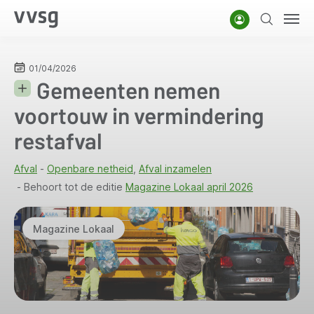
Overslaan
Account
Zoeken
Men
en
naar
de
01/04/2026
Gemeenten nemen
inhoud
gaan
voortouw in vermindering
restafval
Afval
Openbare netheid
Afval inzamelen
Behoort tot de editie
Magazine Lokaal april 2026
Magazine Lokaal