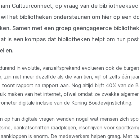
nam Cultuurconnect, op vraag van de bibliotheeksect
e wil het bibliotheken ondersteunen om hier op een 
ken. Samen met een groep geëngageerde bibliothek
at is een kompas dat bibliotheken helpt om hun positi
ellen.
rtdurend in evolutie, vanzelfsprekend evolueren ook de burg
zijn niet meer dezelfde als die van tien, vijf of zelfs één ja
t toont rapport na rapport aan. Nog altijd blijft 40% van de 
uik maken van het internet, ofwel omdat ze zwakke algemen
rometer digitale inclusie van de Koning Boudewijnstichting.
n op hun digitale vragen wenden nogal wat mensen zich sp
itsme, bankafschriften raadplegen, inschrijven voor sportkamp
aankloppen is enorm. De medewerkers helpen graag. Met raa