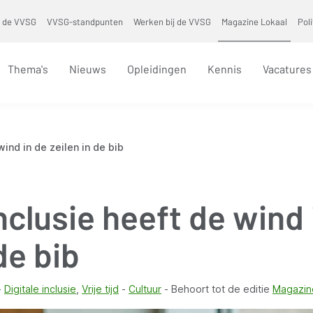
 de VVSG
VVSG-standpunten
Werken bij de VVSG
Magazine Lokaal
Pol
Thema's
Nieuws
Opleidingen
Kennis
Vacatures
wind in de zeilen in de bib
inclusie heeft de wind 
de bib
Digitale inclusie
Vrije tijd
Cultuur
Behoort tot de editie
Magazin