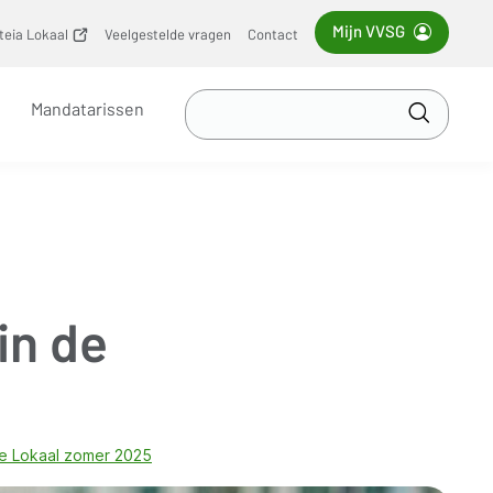
Mijn VVSG
iteia Lokaal
(opent
Veelgestelde vragen
Contact
nieuw
venster)
Zoek
Mandatarissen
in
Toepass
VVSG
in de
e Lokaal zomer 2025