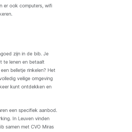
n er ook computers, wifi
keren.
oed zijn in de bib. Je
it te lenen en betaalt
een belletje rinkelen? Het
volledig veilige omgeving
) keer kunt ontdekken en
jaren een specifiek aanbod.
rking. In Leuven vinden
 bib samen met CVO Miras