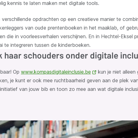
lig kennis te laten maken met digitale tools.
 verschillende opdrachten op een creatieve manier te comb
kenleggers van oude prentenboeken in het maaklab, of gebrui
ren die in voorleesverhalen verschijnen. En in Hechtel-Eksel p
ai te integreren tussen de kinderboeken.
k haar schouders onder digitale incl
tbaar! Op
www.kompasdigitaleinclusie.be
(opent
kun je niet alleen
ken, je kunt er ook mee ruchtbaarheid geven aan de plek van 
nieuw
initiatief van jouw bib en toon zo mee aan wat digitale inclus
venster)