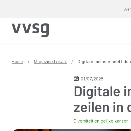
Overslaan
Over
en
naar
de
inhoud
gaan
Home
/
Magazine Lokaal
/
Digitale inclusie heeft de 
01/07/2025
Digitale 
zeilen in 
Diversiteit en gelijke kansen