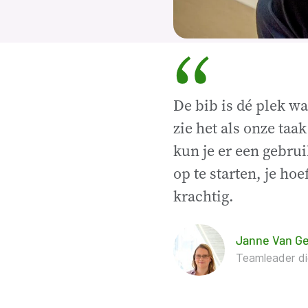
“
De bib is dé plek w
zie het als onze taa
kun je er een gebrui
op te starten, je hoe
krachtig.
Janne Van Ge
Teamleader d