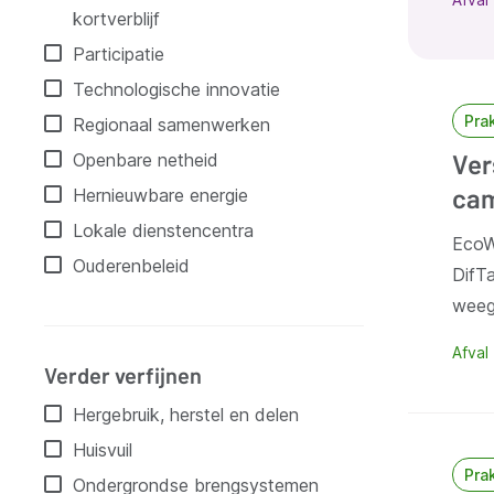
kortverblijf
Participatie
Technologische innovatie
Pra
Regionaal samenwerken
Ver
Openbare netheid
cam
Hernieuwbare energie
Lokale dienstencentra
EcoW
Ouderenbeleid
DifTa
weeg
Afval
Verder verfijnen
Hergebruik, herstel en delen
Huisvuil
Pra
Ondergrondse brengsystemen