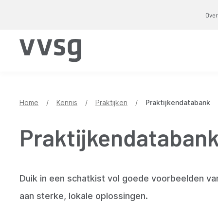
Overslaan
Over
en
naar
de
inhoud
gaan
Home
/
Kennis
/
Praktijken
/
Praktijkendatabank
Praktijkendataban
Duik in een schatkist vol goede voorbeelden va
aan sterke, lokale oplossingen.