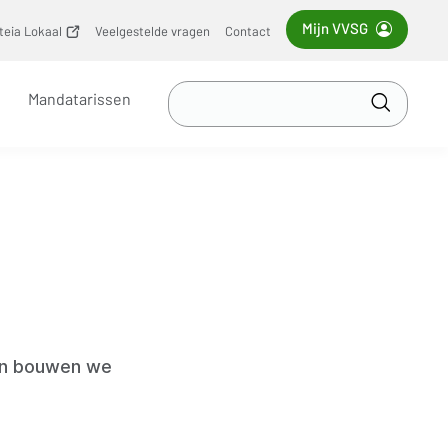
Mijn VVSG
iteia Lokaal
(opent
Veelgestelde vragen
Contact
nieuw
venster)
Zoek
Mandatarissen
in
Toepass
VVSG
en bouwen we