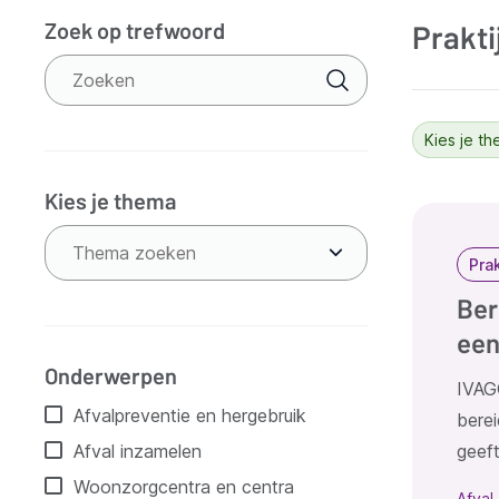
Zoek op trefwoord
Prakt
Verfijn
resultaten
Kies je th
Kies je thema
Resu
Thema zoeken
Pra
Ber
een
Onderwerpen
IVAG
Afvalpreventie en hergebruik
berei
geeft
Afval inzamelen
Woonzorgcentra en centra
Afval