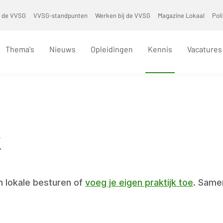
 de VVSG
VVSG-standpunten
Werken bij de VVSG
Magazine Lokaal
Pol
Thema's
Nieuws
Opleidingen
Kennis
Vacatures
k
n lokale besturen of
voeg je eigen praktijk toe
. Sam