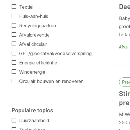
Dee
Textiel
Huis-aan-huis
Baby
Recyclageparken
groot
te ko
Afvalpreventie
Afval circulair
Afval
GFT/groenafval/voedselverspilling
Energie efficiëntie
Windenergie
Circulair bouwen en renoveren
Pra
Sti
pre
Populaire topics
MIWA
Duurzaamheid
250 e
Technologie