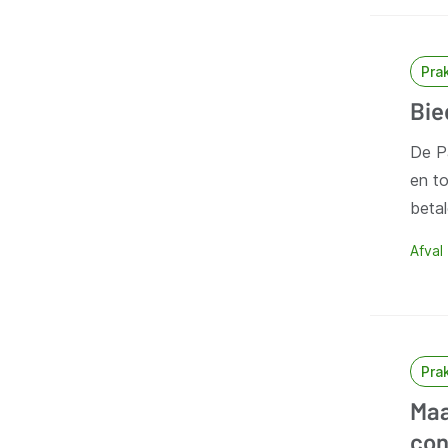
Pra
Bie
De P
en to
beta
Afval
Pra
Maa
con