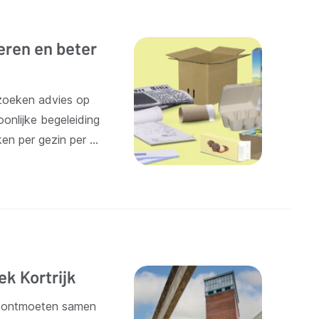
eren en beter
ezoeken advies op
oonlijke begeleiding
en per gezin per …
ek Kortrijk
 en ontmoeten samen