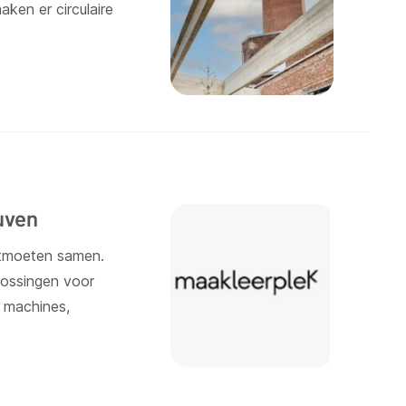
aken er circulaire
uven
ntmoeten samen.
lossingen voor
, machines,