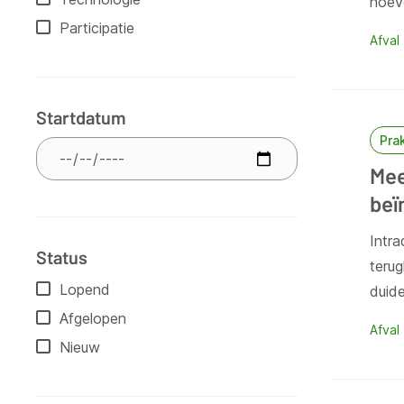
hoeve
Participatie
Afval
Startdatum
Pra
Mee
beï
Intra
Status
teru
Lopend
duide
Afgelopen
Afval
Nieuw