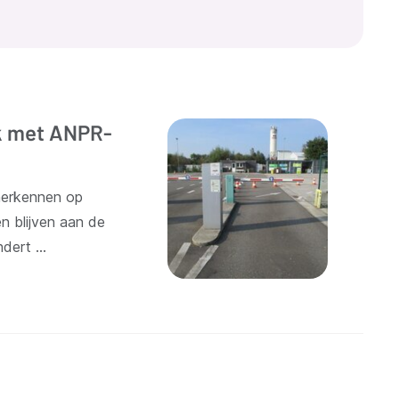
rk met ANPR-
herkennen op
n blijven aan de
ndert …