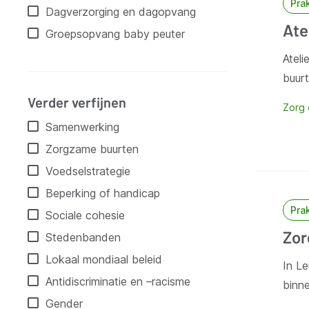
Pra
Dagverzorging en dagopvang
Ate
Groepsopvang baby peuter
Atel
buurt
Verder verfijnen
Zorg
Samenwerking
Zorgzame buurten
Voedselstrategie
Beperking of handicap
Pra
Sociale cohesie
Zor
Stedenbanden
Lokaal mondiaal beleid
In L
Antidiscriminatie en –racisme
binn
Gender