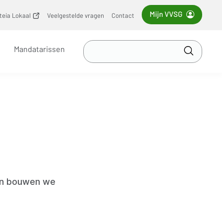
Mijn VVSG
iteia Lokaal
(opent
Veelgestelde vragen
Contact
nieuw
venster)
Zoek
Mandatarissen
in
Toepass
VVSG
en bouwen we