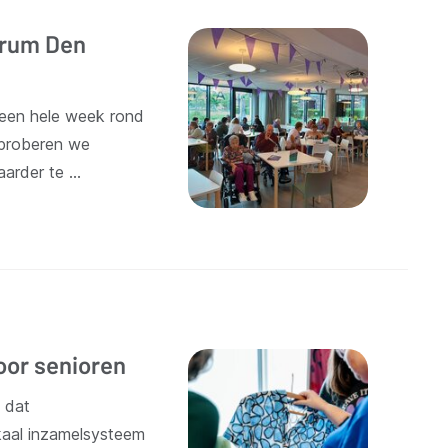
trum Den
 een hele week rond
s proberen we
aarder te …
oor senioren
k dat
kaal inzamelsysteem