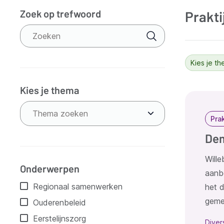
Zoek op trefwoord
Prakt
Verfijn
resultaten
Kies je th
Kies je thema
Resu
Thema zoeken
Pra
Dem
Will
Onderwerpen
aanb
Regionaal samenwerken
het d
geme
Ouderenbeleid
Eerstelijnszorg
Diver