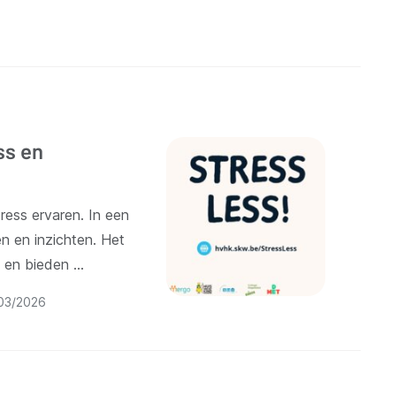
ss en
ress ervaren. In een
n en inzichten. Het
n en bieden …
03/2026