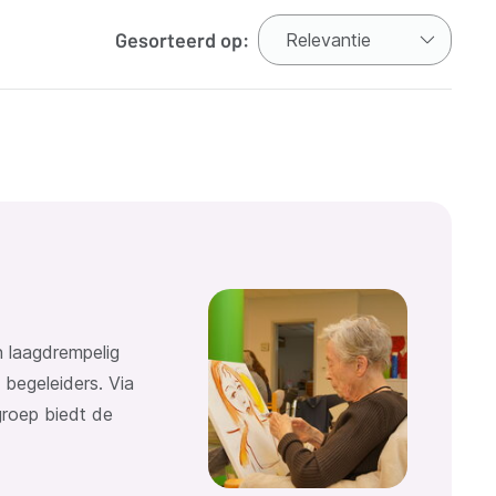
Gesorteerd op:
k
 laagdrempelig
begeleiders. Via
groep biedt de