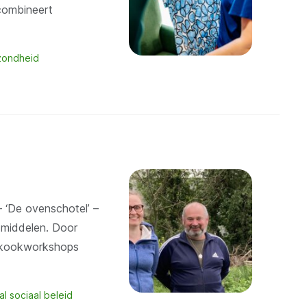
combineert
zondheid
– ‘De ovenschotel’ –
 middelen. Door
n kookworkshops
al sociaal beleid