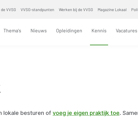
 de VVSG
VVSG-standpunten
Werken bij de VVSG
Magazine Lokaal
Pol
Thema's
Nieuws
Opleidingen
Kennis
Vacatures
k
n lokale besturen of
voeg je eigen praktijk toe
. Sam