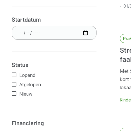
01/
Startdatum
Pra
Str
faa
Status
Met S
Lopend
kort 
Afgelopen
loka
Nieuw
Kinde
Financiering