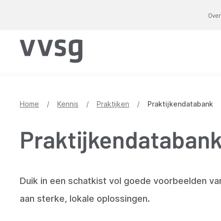
Overslaan
Over
en
naar
de
inhoud
gaan
Home
/
Kennis
/
Praktijken
/
Praktijkendatabank
Praktijkendataban
Duik in een schatkist vol goede voorbeelden va
aan sterke, lokale oplossingen.