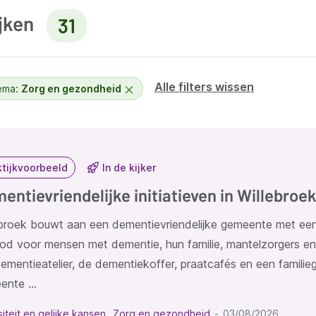
ijken
31
Alle filters wissen
ema:
Zorg en gezondheid
ltaten
ktijkvoorbeeld
In de kijker
entievriendelijke initiatieven in Willebroe
ebroek bouwt aan een dementievriendelijke gemeente met een
od voor mensen met dementie, hun familie, mantelzorgers en 
ementieatelier, de dementiekoffer, praatcafés en een familie
ente …
siteit en gelijke kansen
Zorg en gezondheid
03/08/2026