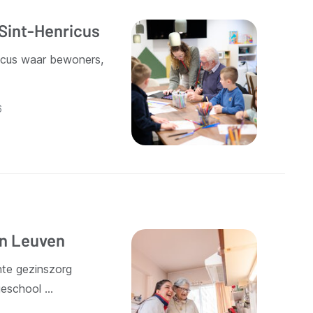
 Sint-Henricus
ricus waar bewoners,
6
in Leuven
hte gezinszorg
geschool …