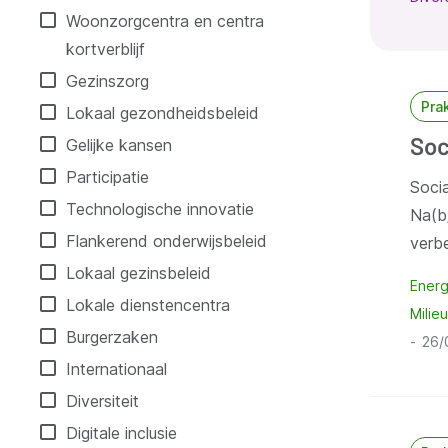
Woonzorgcentra en centra
kortverblijf
Gezinszorg
Pra
Lokaal gezondheidsbeleid
Soc
Gelijke kansen
Participatie
Socia
Technologische innovatie
Na(b/
Flankerend onderwijsbeleid
verb
Lokaal gezinsbeleid
Energ
Lokale dienstencentra
Milieu
Burgerzaken
26/
Internationaal
Diversiteit
Digitale inclusie