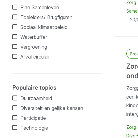
Zorg
Plan Samenleven
Same
Toeleiders/ Brugfiguren
20/
Sociaal klimaatbeleid
Waterbuffer
Vergroening
Pra
Afval circulair
Zor
ond
Populaire topics
Zorg
een 
Duurzaamheid
kind
Diversiteit en gelijke kansen
inter
Participatie
Zorg
Technologie
Diver