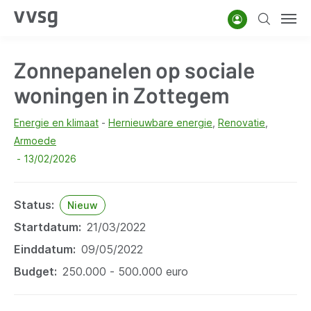
Overslaan
Account
Zoeken
Men
en
naar
Zonnepanelen op sociale
de
inhoud
woningen in Zottegem
gaan
Energie en klimaat
Hernieuwbare energie
Renovatie
Armoede
13/02/2026
Status
Nieuw
Startdatum
21/03/2022
Einddatum
09/05/2022
Budget
250.000 - 500.000 euro