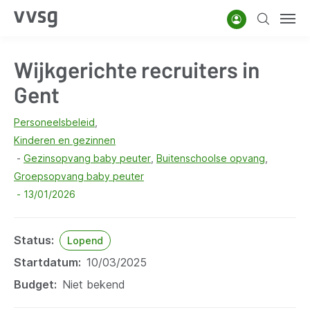
Overslaan
Account
Zoeken
Men
en
naar
Wijkgerichte recruiters in
de
inhoud
Gent
gaan
Personeelsbeleid
Kinderen en gezinnen
Gezinsopvang baby peuter
Buitenschoolse opvang
Groepsopvang baby peuter
13/01/2026
Status
Lopend
Startdatum
10/03/2025
Budget
Niet bekend