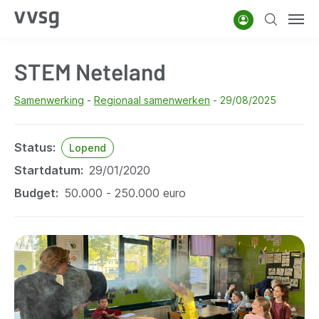
Overslaan
Account
Zoeken
Men
en
naar
STEM Neteland
de
inhoud
Samenwerking
Regionaal samenwerken
29/08/2025
gaan
Status
Lopend
Startdatum
29/01/2020
Budget
50.000 - 250.000 euro