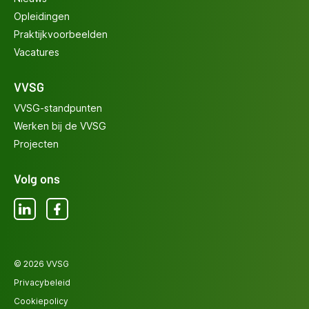
Opleidingen
Praktijkvoorbeelden
Vacatures
VVSG
VVSG-standpunten
Werken bij de VVSG
Projecten
Volg ons
LinkedIn
Facebook
© 2026 VVSG
Privacybeleid
Cookiepolicy