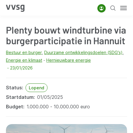
Overslaan
Account
Zoeken
Men
en
naar
Plenty bouwt windturbine via
de
inhoud
burgerparticipatie in Hannuit
gaan
Bestuur en burger
Duurzame ontwikkelingsdoelen (SDG's)
Energie en klimaat
Hernieuwbare energie
23/01/2026
Status
Lopend
Startdatum
01/05/2025
Budget
1.000.000 - 10.000.000 euro