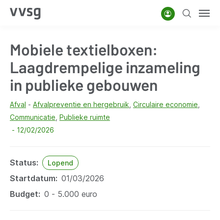
Overslaan
Account
Zoeken
Men
en
naar
Mobiele textielboxen:
de
inhoud
Laagdrempelige inzameling
gaan
in publieke gebouwen
Afval
Afvalpreventie en hergebruik
Circulaire economie
Communicatie
Publieke ruimte
12/02/2026
Status
Lopend
Startdatum
01/03/2026
Budget
0 - 5.000 euro