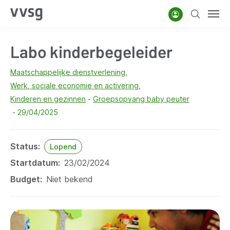
Overslaan
Account
Zoeken
Men
en
naar
Labo kinderbegeleider
de
inhoud
Maatschappelijke dienstverlening
gaan
Werk, sociale economie en activering
Kinderen en gezinnen
Groepsopvang baby peuter
29/04/2025
Status
Lopend
Startdatum
23/02/2024
Budget
Niet bekend