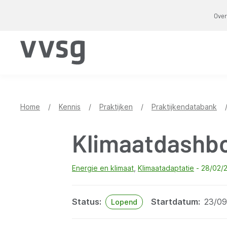
Overslaan
Over
en
naar
de
inhoud
gaan
Home
/
Kennis
/
Praktijken
/
Praktijkendatabank
Klimaatdashb
Energie en klimaat
Klimaatadaptatie
28/02/
Status
Startdatum
23/09
Lopend