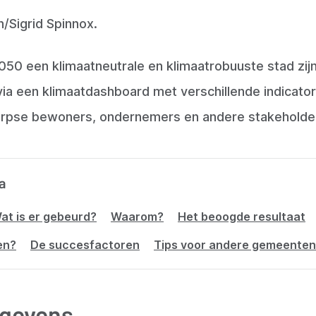
/Sigrid Spinnox.
50 een klimaatneutrale en klimaatrobuuste stad zij
 via een klimaatdashboard met verschillende indica
rpse bewoners, ondernemers en andere stakeholde
a
at is er gebeurd?
Waarom?
Het beoogde resultaat
en?
De succesfactoren
Tips voor andere gemeenten
gevens