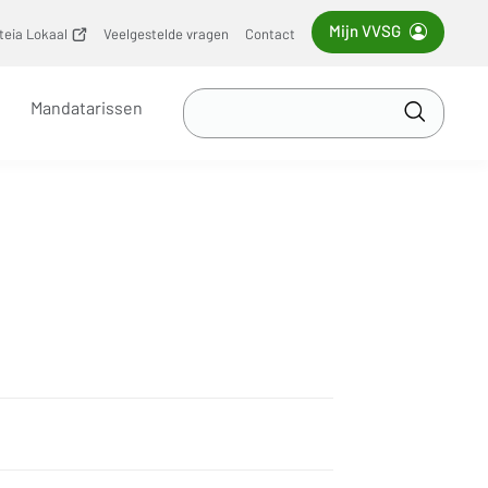
Mijn VVSG
iteia Lokaal
(opent
Veelgestelde vragen
Contact
nieuw
venster)
Zoek
Mandatarissen
in
Toepass
VVSG