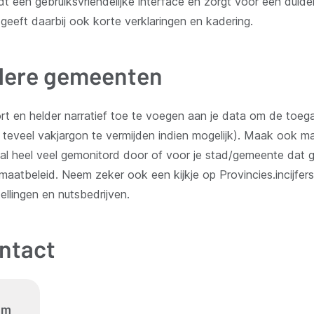
 een gebruiksvriendelijke interface en zorgt voor een duideli
eeft daarbij ook korte verklaringen en kadering.
ndere gemeenten
t en helder narratief toe te voegen aan je data om de toega
t teveel vakjargon te vermijden indien mogelijk). Maak ook m
al heel veel gemonitord door of voor je stad/gemeente dat g
limaatbeleid. Neem zeker ook een kijkje op Provincies.incijfe
llingen en nutsbedrijven.
ntact
em