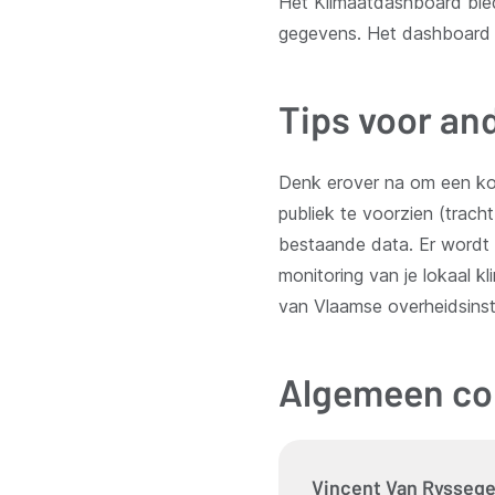
Het Klimaatdashboard biedt
gegevens. Het dashboard g
Tips voor a
Denk erover na om een kor
publiek te voorzien (trach
bestaande data. Er wordt 
monitoring van je lokaal k
van Vlaamse overheidsinste
Algemeen co
Vincent
Van Rysseg