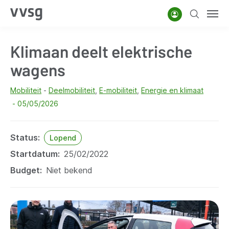
Overslaan
Account
Zoeken
Men
en
naar
Klimaan deelt elektrische
de
inhoud
wagens
gaan
Mobiliteit
Deelmobiliteit
E-mobiliteit
Energie en klimaat
05/05/2026
Status
Lopend
Startdatum
25/02/2022
Budget
Niet bekend