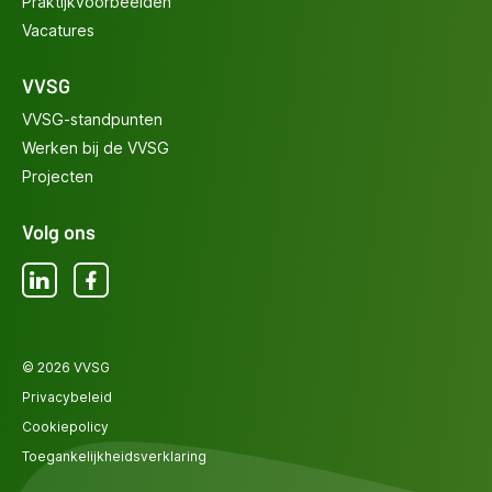
Praktijkvoorbeelden
Vacatures
VVSG
VVSG-standpunten
Werken bij de VVSG
Projecten
Volg ons
LinkedIn
Facebook
© 2026 VVSG
Privacybeleid
Cookiepolicy
Toegankelijkheidsverklaring