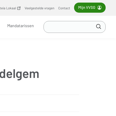
Mijn VVSG
iteia Lokaal
(opent
Veelgestelde vragen
Contact
nieuw
venster)
Zoek
Mandatarissen
in
Toepass
VVSG
edelgem