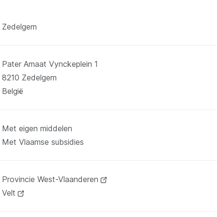
Zedelgem
Pater Amaat Vynckeplein 1
8210
Zedelgem
België
Met eigen middelen
Met Vlaamse subsidies
Provincie West-Vlaanderen
(opent
Velt
(opent
nieuw
nieuw
venster)