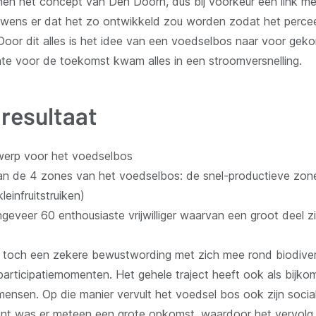
nnen het concept van Den Doorn, dus bij voorkeur een link me
wens er dat het zo ontwikkeld zou worden zodat het perceel
Door dit alles is het idee van een voedselbos naar voor ge
e voor de toekomst kwam alles in een stroomversnelling.
resultaat
werp voor het voedselbos
an de 4 zones van het voedselbos: de snel-productieve zone
einfruitstruiken)
geveer 60 enthousiaste vrijwilliger waarvan een groot deel z
toch een zekere bewustwording met zich mee rond biodivers
articipatiemomenten. Het gehele traject heeft ook als bijko
 mensen. Op die manier vervult het voedsel bos ook zijn social
t was er meteen een grote opkomst, waardoor het vervolg van