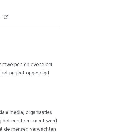
v…
(opent
nieuw
venster)
 ontwerpen en eventueel
d het project opgevolgd
iale media, organisaties
Bij het eerste moment werd
wat de mensen verwachten