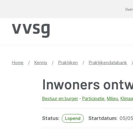
Overslaan
Over
en
naar
de
inhoud
gaan
Home
/
Kennis
/
Praktijken
/
Praktijkendatabank
Inwoners ont
Bestuur en burger
Participatie
Milieu
Klimaa
Status
Startdatum
05/05
Lopend