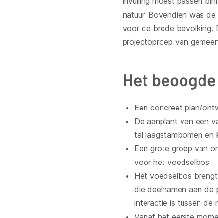
invulling moest passen bi
natuur. Bovendien was de 
voor de brede bevolking. 
projectoproep van gemeent
Het beoogde 
Een concreet plan/ont
De aanplant van een v
tal laagstambomen en kl
Een grote groep van on
voor het voedselbos
Het voedselbos brengt 
die deelnamen aan de p
interactie is tussen de
Vanaf het eerste momen