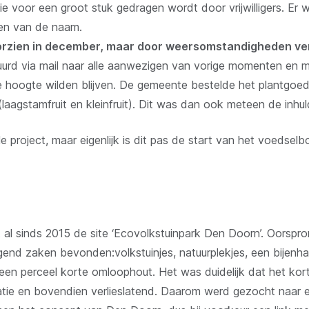
ie voor een groot stuk gedragen wordt door vrijwilligers. Er
en van de naam.
orzien in december, maar door weersomstandigheden ver
uurd via mail naar alle aanwezigen van vorige momenten en 
 hoogte wilden blijven. De gemeente bestelde het plantgo
(laagstamfruit en kleinfruit). Dit was dan ook meteen de inhul
le project, maar eigenlijk is dit pas de start van het voedselbo
l sinds 2015 de site ‘Ecovolkstuinpark Den Doorn’. Oorspron
gend zaken bevonden:volkstuinjes, natuurplekjes, een bijenh
en perceel korte omloophout. Het was duidelijk dat het kor
atie en bovendien verlieslatend. Daarom werd gezocht naar e