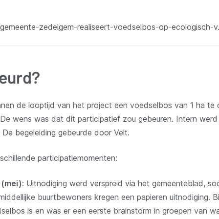
venster)
gemeente-zedelgem-realiseert-voedselbos-op-ecologisch-
beurd?
nnen de looptijd van het project een voedselbos van 1 ha te
. De wens was dat dit participatief zou gebeuren. Intern wer
. De begeleiding gebeurde door Velt.
rschillende participatiemomenten:
 (mei)
: Uitnodiging werd verspreid via het gemeenteblad, soc
middellijke buurtbewoners kregen een papieren uitnodiging. 
dselbos is en was er een eerste brainstorm in groepen van 