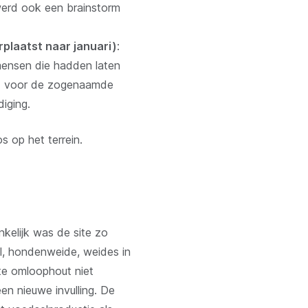
 werd ook een brainstorm
plaatst naar januari)
:
mensen die hadden laten
ed voor de zogenaamde
diging.
s op het terrein.
kelijk was de site zo
al, hondenweide, weides in
te omloophout niet
en nieuwe invulling. De