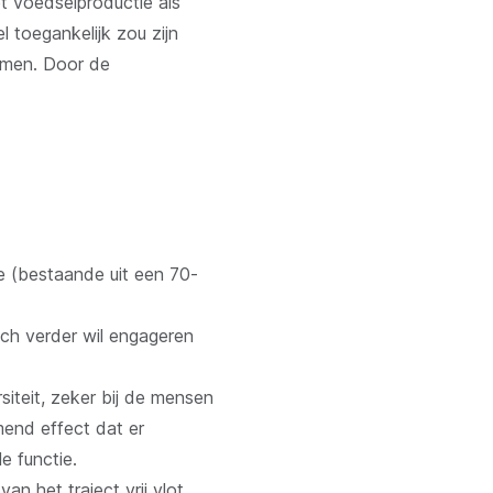
t voedselproductie als
 toegankelijk zou zijn
komen. Door de
 (bestaande uit een 70-
ich verder wil engageren
iteit, zeker bij de mensen
mend effect dat er
e functie.
 het traject vrij vlot