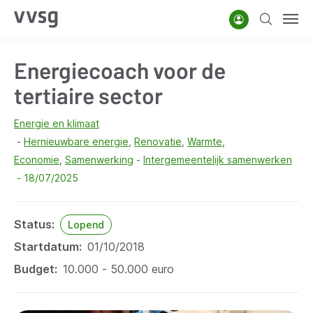
Overslaan
Account
Zoeken
Men
en
naar
Energiecoach voor de
de
inhoud
tertiaire sector
gaan
Energie en klimaat
Hernieuwbare energie
Renovatie
Warmte
Economie
Samenwerking
Intergemeentelijk samenwerken
18/07/2025
Status
Lopend
Startdatum
01/10/2018
Budget
10.000 - 50.000 euro