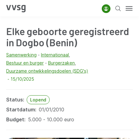
Overslaan
Account
Zoeken
Men
en
naar
Elke geboorte geregistreerd
de
inhoud
in Dogbo (Benin)
gaan
Samenwerking
Internationaal
Bestuur en burger
Burgerzaken
Duurzame ontwikkelingsdoelen (SDG's)
15/10/2025
Status
Lopend
Startdatum
01/01/2010
Budget
5.000 - 10.000 euro