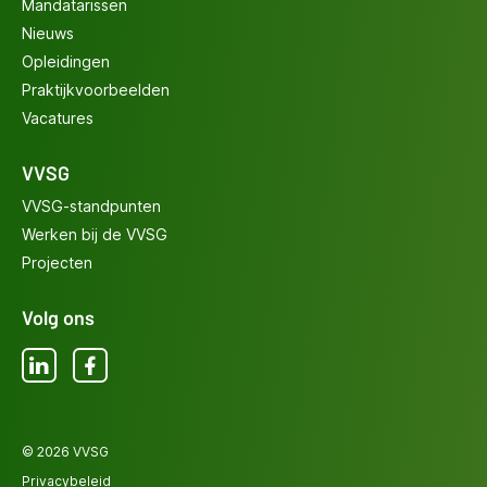
Mandatarissen
Nieuws
Opleidingen
Praktijkvoorbeelden
Vacatures
VVSG
VVSG-standpunten
Werken bij de VVSG
Projecten
Volg ons
LinkedIn
Facebook
© 2026 VVSG
Privacybeleid