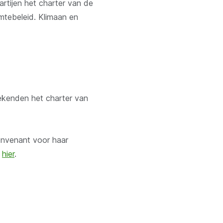
rtijen het charter van de
tebeleid. Klimaan en
tekenden het charter van
onvenant voor haar
pent
n
hier
.
euw
ster)