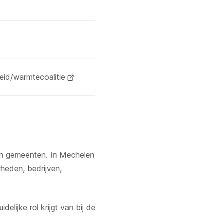
eid/warmtecoalitie
(opent
nieuw
venster)
 en gemeenten. In Mechelen
heden, bedrijven,
lijke rol krijgt van bij de