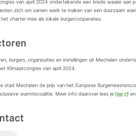
tcongres van april 2024 ondertekende een brede waaier aan pa
eerden zich om samen werk te maken van een duurzaam warm
t charter mee als lokale burgercoöperaties.
ctoren
en, burgers, organisaties en instellingen uit Mechelen onder
het Klimaatcongres van april 2024.
de stad Mechelen de prijs van het Europese Burgemeestersc
clusieve warmtecoalitie. Meer info daarover lees je
hier
(o
e
ni
ven
ntact