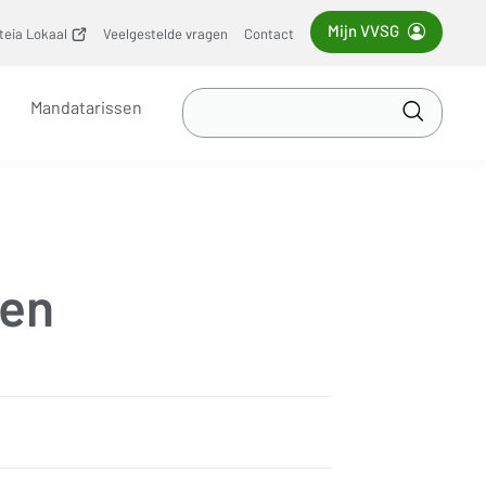
Mijn VVSG
iteia Lokaal
(opent
Veelgestelde vragen
Contact
nieuw
venster)
Zoek
Mandatarissen
in
Toepass
VVSG
len