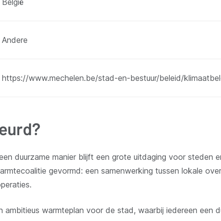
België
Andere
https://www.mechelen.be/stad-en-bestuur/beleid/klimaatbel
beurd?
een duurzame manier blijft een grote uitdaging voor steden
rmtecoalitie gevormd: een samenwerking tussen lokale over
öperaties.
mbitieus warmteplan voor de stad, waarbij iedereen een duide