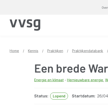
Overslaan
Over
en
naar
de
inhoud
gaan
Home
/
Kennis
/
Praktijken
/
Praktijkendatabank
Een brede War
Energie en klimaat
Hernieuwbare energie
W
Status
Startdatum
26/0
Lopend