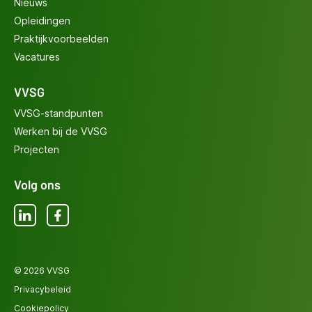
Nieuws
Opleidingen
Praktijkvoorbeelden
Vacatures
VVSG
VVSG-standpunten
Werken bij de VVSG
Projecten
Volg ons
LinkedIn
Facebook
© 2026 VVSG
Privacybeleid
Cookiepolicy