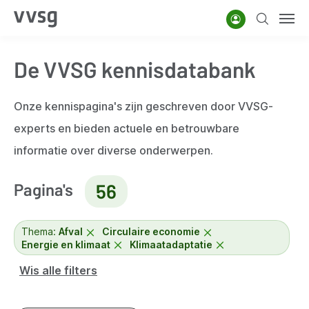
Overslaan
Account
Zoeken
Men
en
naar
De VVSG kennisdatabank
de
inhoud
gaan
Onze kennispagina's zijn geschreven door VVSG-
experts en bieden actuele en betrouwbare
informatie over diverse onderwerpen.
Pagina's
56
Thema:
Afval
Circulaire economie
Energie en klimaat
Klimaatadaptatie
Wis alle filters