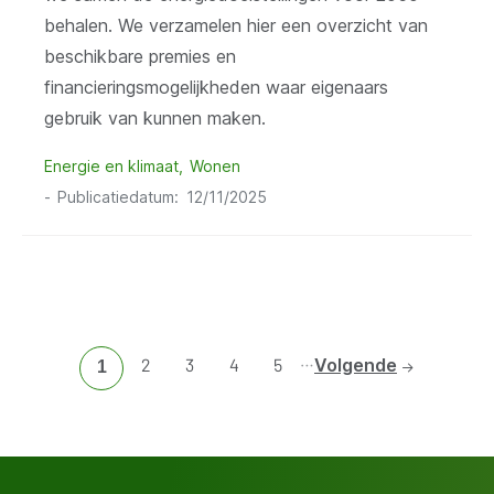
behalen. We verzamelen hier een overzicht van
beschikbare premies en
financieringsmogelijkheden waar eigenaars
gebruik van kunnen maken.
Energie en klimaat
Wonen
Publicatiedatum
12/11/2025
…
Ga
2
Ga
3
Ga
4
Ga
5
Volgende
Huidige
1
naar
naar
naar
naar
pagina
pagina
pagina
pagina
pagina
2
3
4
5