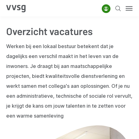
Overslaan
Account
Zoeken
Men
en
naar
Overzicht vacatures
de
inhoud
Werken bij een lokaal bestuur betekent dat je
gaan
dagelijks een verschil maakt in het leven van de
inwoners. Je draagt bij aan maatschappelijke
projecten, biedt kwaliteitsvolle dienstverlening en
werkt samen met collega's aan oplossingen. Of je nu
een administratieve, technische of sociale rol vervult,
je krijgt de kans om jouw talenten in te zetten voor
een warme samenleving