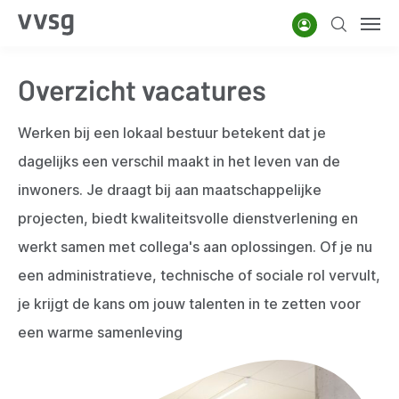
Overslaan
Account
Zoeken
Men
en
naar
Overzicht vacatures
de
inhoud
Werken bij een lokaal bestuur betekent dat je
gaan
dagelijks een verschil maakt in het leven van de
inwoners. Je draagt bij aan maatschappelijke
projecten, biedt kwaliteitsvolle dienstverlening en
werkt samen met collega's aan oplossingen. Of je nu
een administratieve, technische of sociale rol vervult,
je krijgt de kans om jouw talenten in te zetten voor
een warme samenleving