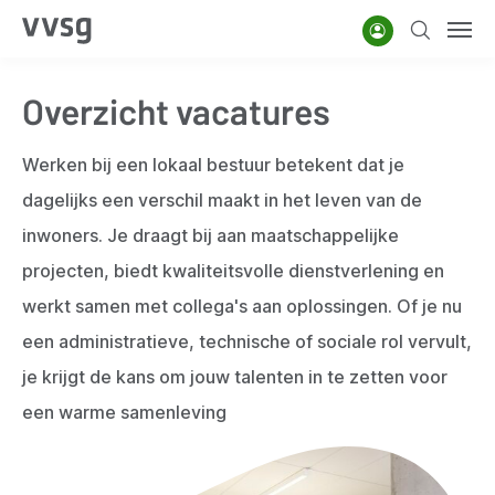
Overslaan
Account
Zoeken
Men
en
naar
Overzicht vacatures
de
inhoud
Werken bij een lokaal bestuur betekent dat je
gaan
dagelijks een verschil maakt in het leven van de
inwoners. Je draagt bij aan maatschappelijke
projecten, biedt kwaliteitsvolle dienstverlening en
werkt samen met collega's aan oplossingen. Of je nu
een administratieve, technische of sociale rol vervult,
je krijgt de kans om jouw talenten in te zetten voor
een warme samenleving