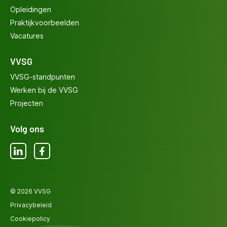
Opleidingen
Praktijkvoorbeelden
Vacatures
VVSG
VVSG-standpunten
Werken bij de VVSG
Projecten
Volg ons
LinkedIn
Facebook
© 2026 VVSG
Privacybeleid
Cookiepolicy