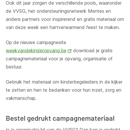
Ook dit jaar zorgen
de verschillende pools, waaronder
de VVSG, het ondersteuningsnetwerk Mentes en
andere partners voor inspirerend en gratis materiaal
om
van deze week een hartverwarmend feest te maken.
Op de nieuwe campagnesite
weekvandekinderopvang.be
(opent
download je gratis
campagnemateriaal voor je opvang, organisatie of
nieuw
bestuur.
venster)
Gebruik het materiaal om kinderbegeleiders in de kijker
te zetten en hen te bedanken voor hun inzet, zorg en
vakmanschap.
Bestel gedrukt campagnemateriaal
Is je organisatie lid van de VVSG? Dan kon je gedrukt