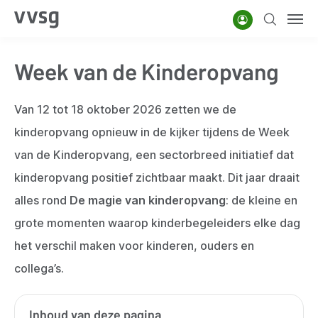
Overslaan
Account
Zoeken
Men
en
naar
Week van de Kinderopvang
de
inhoud
gaan
Van 12 tot 18 oktober 2026 zetten we de
kinderopvang opnieuw in de kijker tijdens de Week
van de Kinderopvang, een sectorbreed initiatief dat
kinderopvang positief zichtbaar maakt. Dit jaar draait
alles rond
De magie van kinderopvang
: de kleine en
grote momenten waarop kinderbegeleiders elke dag
het verschil maken voor kinderen, ouders en
collega’s.
Inhoud van deze pagina