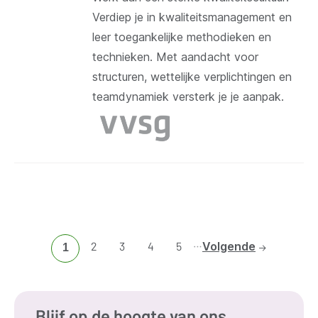
Verdiep je in kwaliteitsmanagement en
leer toegankelijke methodieken en
technieken. Met aandacht voor
structuren, wettelijke verplichtingen en
teamdynamiek versterk je je aanpak.
…
Ga
2
Ga
3
Ga
4
Ga
5
Volgende
Huidige
1
naar
naar
naar
naar
pagina
pagina
pagina
pagina
pagina
2
3
4
5
Blijf op de hoogte van ons