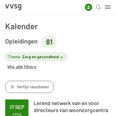
Overslaan
Account
Zoeken
Men
en
naar
Kalender
de
inhoud
Opleidingen
gaan
81
Thema:
Zorg en gezondheid
Wis alle filters
Verfijn resultaten
Lerend netwerk van en voor
Resultaten
17 SEP
directeurs van woonzorgcentra
2026