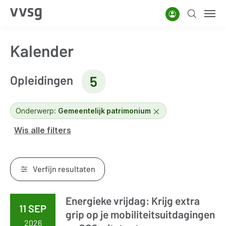
Overslaan
Account
Zoeken
Men
en
naar
Kalender
de
inhoud
Opleidingen
gaan
5
Onderwerp:
Gemeentelijk patrimonium
Wis alle filters
Verfijn resultaten
Energieke vrijdag: Krijg extra
Resultaten
11 SEP
grip op je mobiliteitsuitdagingen
2026