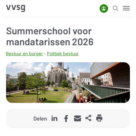
Overslaan
Account
Zoeken
Men
en
naar
Summerschool voor
de
inhoud
mandatarissen 2026
gaan
Bestuur en burger
Politiek bestuur
Delen