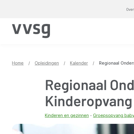
Overslaan
Over
en
naar
de
inhoud
gaan
Home
/
Opleidingen
/
Kalender
/
Regionaal Onder
Regionaal On
Kinderopvang 
Kinderen en gezinnen
Groepsopvang baby