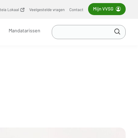
Mijn VVSG
iteia Lokaal
(opent
Veelgestelde vragen
Contact
nieuw
venster)
Zoek
Mandatarissen
in
Toepass
VVSG