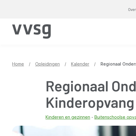
Overslaan
Over
en
naar
de
inhoud
gaan
Home
/
Opleidingen
/
Kalender
/
Regionaal Onder
Regionaal On
Kinderopvang
Kinderen en gezinnen
Buitenschoolse opv