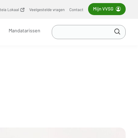
Mijn VVSG
iteia Lokaal
(opent
Veelgestelde vragen
Contact
nieuw
venster)
Zoek
Mandatarissen
in
Toepass
VVSG