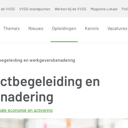
 de VVSG
VVSG-standpunten
Werken bij de VVSG
Magazine Lokaal
Pol
Thema's
Nieuws
Opleidingen
Kennis
Vacatures
tbegeleiding en werkgeversbenadering
ectbegeleiding en
nadering
iale economie en activering