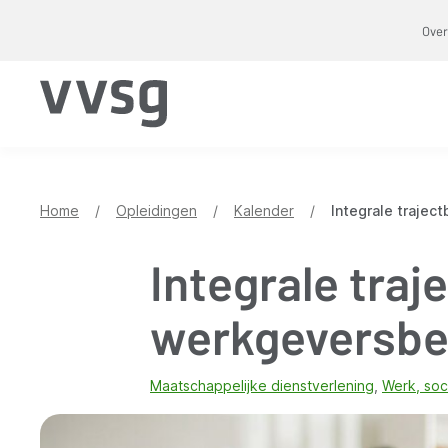
Overslaan
Over
en
naar
de
inhoud
gaan
Home
/
Opleidingen
/
Kalender
/
Integrale trajec
Integrale traj
werkgeversbe
Maatschappelijke dienstverlening
Werk, soc