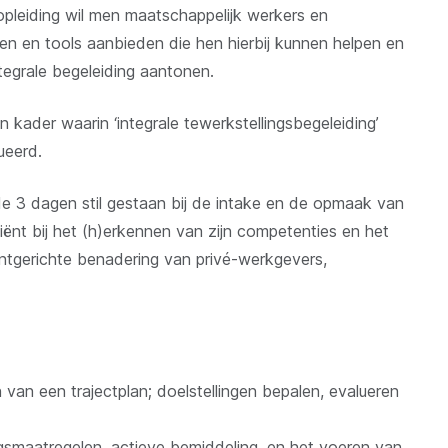
pleiding wil men maatschappelijk werkers en
en en tools aanbieden die hen hierbij kunnen helpen en
tegrale begeleiding aantonen.
kader waarin ‘integrale tewerkstellingsbegeleiding’
tueerd.
de 3 dagen stil gestaan bij de intake en de opmaak van
liënt bij het (h)erkennen van zijn competenties en het
ntgerichte benadering van privé-werkgevers,
 van een trajectplan; doelstellingen bepalen, evalueren
gsmaatregelen, actieve bemiddeling, en het voeren van