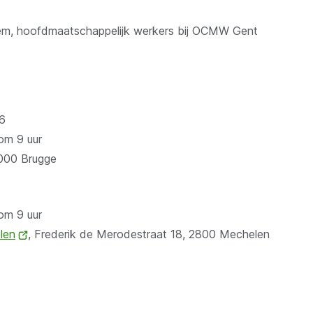
em, hoofdmaatschappelijk werkers bij OCMW Gent
26
 om 9 uur
8000 Brugge
 om 9 uur
len
(opent
, Frederik de Merodestraat 18, 2800 Mechelen
nieuw
venster)