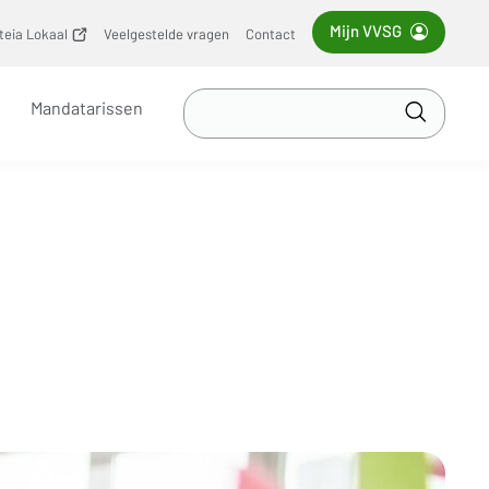
Mijn VVSG
iteia Lokaal
(opent
Veelgestelde vragen
Contact
nieuw
venster)
Zoek
Mandatarissen
in
Toepass
VVSG