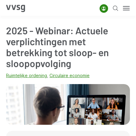
Overslaan
Account
Zoeken
Men
en
naar
2025 - Webinar: Actuele
de
inhoud
verplichtingen met
gaan
betrekking tot sloop- en
sloopopvolging
Ruimtelijke ordening
Circulaire economie