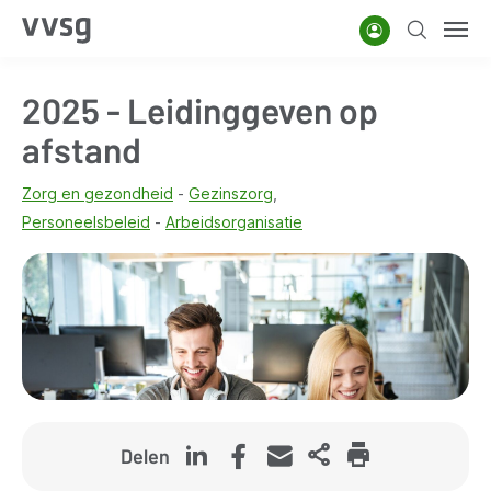
Overslaan
Account
Zoeken
Men
en
naar
2025 - Leidinggeven op
de
inhoud
afstand
gaan
Zorg en gezondheid
Gezinszorg
Personeelsbeleid
Arbeidsorganisatie
Delen