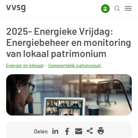
Overslaan
Account
Zoeken
Men
en
naar
2025- Energieke Vrijdag:
de
inhoud
Energiebeheer en monitoring
gaan
van lokaal patrimonium
Energie en klimaat
Gemeentelijk patrimonium
Delen