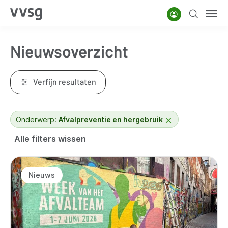
Overslaan
Account
Zoeken
Men
en
naar
Nieuwsoverzicht
de
inhoud
gaan
Verfijn resultaten
Onderwerp:
Afvalpreventie en hergebruik
Alle filters wissen
Resultaten
Nieuws