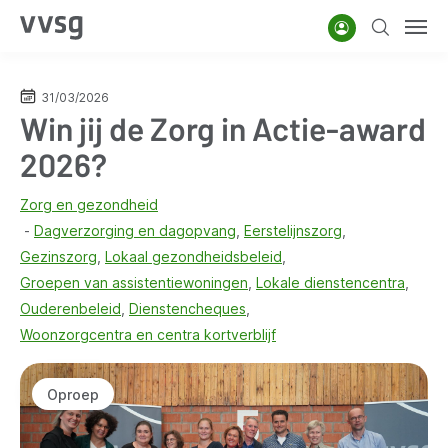
Overslaan
Account
Zoeken
Men
en
naar
de
31/03/2026
Win jij de Zorg in Actie-award
inhoud
gaan
2026?
Zorg en gezondheid
Dagverzorging en dagopvang
Eerstelijnszorg
Gezinszorg
Lokaal gezondheidsbeleid
Groepen van assistentiewoningen
Lokale dienstencentra
Ouderenbeleid
Dienstencheques
Woonzorgcentra en centra kortverblijf
Oproep