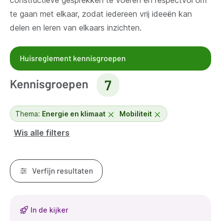
constructieve gesprekken te voeren en respectvol om
te gaan met elkaar, zodat iedereen vrij ideeën kan
delen en leren van elkaars inzichten.
Huisreglement kennisgroepen
Kennisgroepen
7
Thema:
Energie en klimaat
Mobiliteit
Wis alle filters
Verfijn resultaten
Resultaten
In de kijker