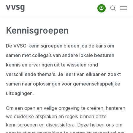
Overslaan
Account
Zoeken
Men
en
naar
Kennisgroepen
de
inhoud
gaan
De VVSG-kennisgroepen bieden jou de kans om
samen met collega’s van andere lokale besturen
kennis en ervaringen uit te wisselen rond
verschillende thema's. Je leert van elkaar en zoekt
samen naar oplossingen voor gemeenschappelijke
uitdagingen.
Om een open en veilige omgeving te creëren, hanteren
we duidelijke afspraken en regels binnen onze
kennisgroepen en discussiefora. Deze helpen ons om