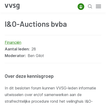
Overslaan
Account
Zoeken
Men
en
naar
I&O-Auctions bvba
de
inhoud
gaan
Financiën
Aantal leden
28
Moderator
Ben Gilot
Over deze kennisgroep
In dit besloten forum kunnen VVSG-leden informatie
uitwisselen over en/of samenwerken aan de
strafrechtelijke procedure rond het veilinghuis I&O-